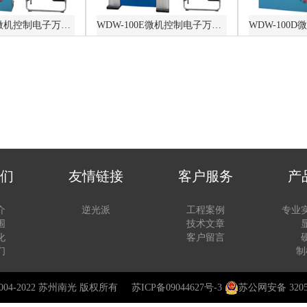
WDW-300D微机控制电子万能试验机
WDW-100E微机控制电子万能试验机
们
友情链接
客户服务
产
介
逆光派
工程案例
专业
围
技术文章
化
客户留言
们
制
 © 2004-2022 苏州南光 版权所有
苏ICP备09044627号-3
苏公网安备 32050