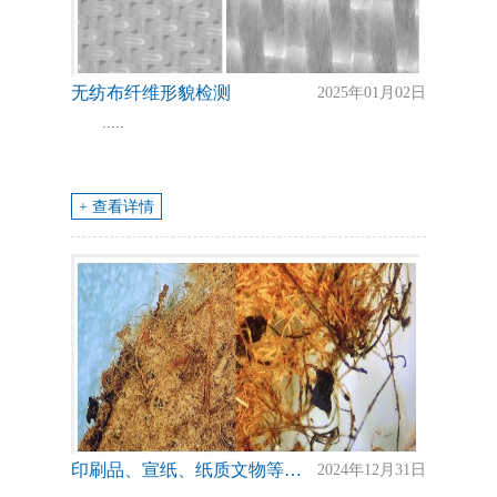
无纺布纤维形貌检测
2025年01月02日
.....
+ 查看详情
印刷品、宣纸、纸质文物等纤维形貌检测
2024年12月31日