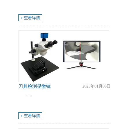
+ 查看详情
刀具检测显微镜
2025年01月06日
.....
+ 查看详情