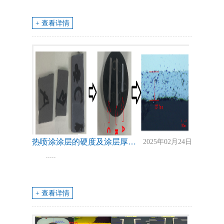
+ 查看详情
热喷涂涂层的硬度及涂层厚度检测
2025年02月24日
.....
+ 查看详情